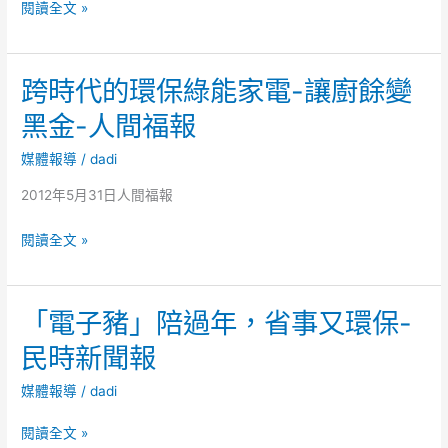
日
環
閱讀全文 »
「第
報
保
一
廚
屆
跨時代的環保綠能家電-讓廚餘變
餘
巴
機
黑金-人間福報
林
將
綠
垃
媒體報導
/
dadi
色
圾
2012年5月31日人間福報
科
輕
技
鬆
跨
閱讀全文 »
展」
變
時
(駐
資
代
巴
源-
「電子豬」陪過年，省事又環保-
的
林
新
環
代
民時新聞報
唐
保
表
人
綠
媒體報導
/
dadi
處)
亞
能
「電
太
閱讀全文 »
家