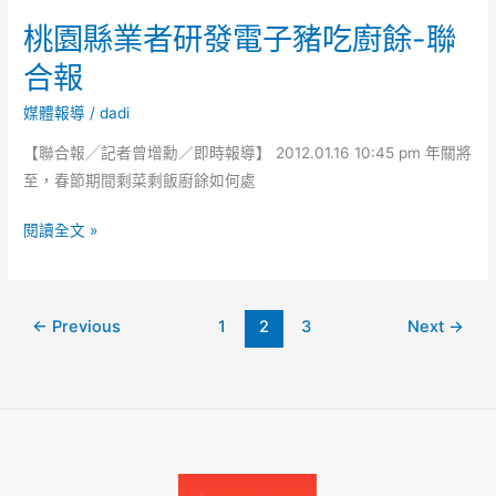
電
有
桃園縣業者研發電子豬吃廚餘-聯
子
機
豬
合報
肥-
省
民
事
媒體報導
/
dadi
眾
又
【聯合報╱記者曾增勳／即時報導】 2012.01.16 10:45 pm 年關將
日
環
至，春節期間剩菜剩飯廚餘如何處
報
保-
台
桃
閱讀全文 »
灣
園
商
縣
報
業
←
Previous
1
2
3
Next
→
者
研
發
電
子
豬