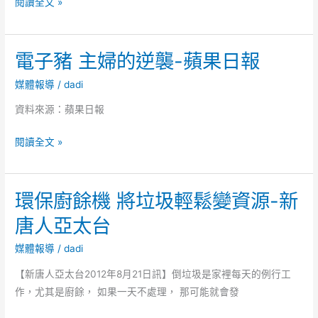
天
呈
閱讀全文 »
助
下
現
促
雜
成
電子豬 主婦的逆襲-蘋果日報
誌
我
專
媒體報導
/
dadi
國
刊
2
資料來源：蘋果日報
家
環
電
閱讀全文 »
保
子
產
豬
業
環保廚餘機 將垃圾輕鬆變資源-新
主
廠
婦
唐人亞太台
商
的
來
逆
媒體報導
/
dadi
巴
襲-
【新唐人亞太台2012年8月21日訊】倒垃圾是家裡每天的例行工
林
蘋
作，尤其是廚餘， 如果一天不處理， 那可能就會發
參
果
加