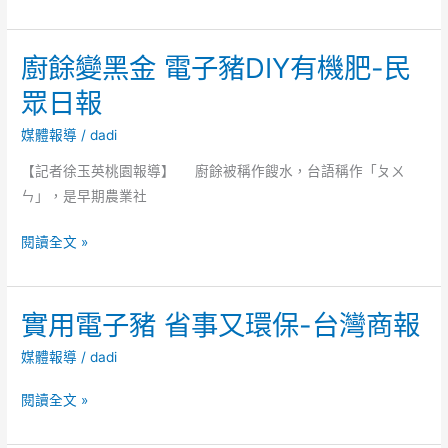
子
台
電-
豬」
讓
廚餘變黑金 電子豬DIY有機肥-民
陪
廚
過
餘
眾日報
年，
變
省
媒體報導
/
dadi
黑
事
金-
【記者徐玉英桃園報導】 廚餘被稱作餿水，台語稱作「ㄆㄨ
又
人
ㄣ」，是早期農業社
環
間
保-
廚
福
閱讀全文 »
民
餘
報
時
變
新
實用電子豬 省事又環保-台灣商報
黑
聞
金
媒體報導
/
dadi
報
電
子
實
閱讀全文 »
豬
用
DIY