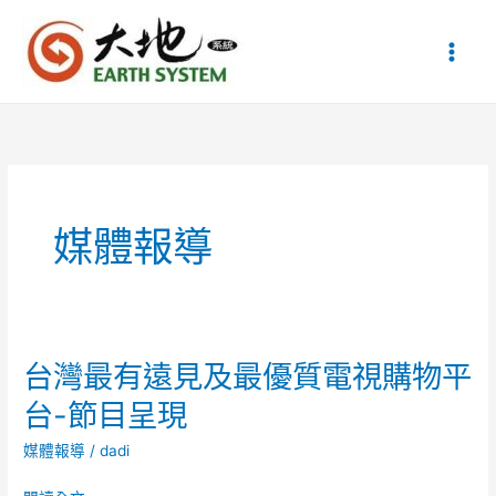
跳
至
主
要
內
容
媒體報導
台灣最有遠見及最優質電視購物平
台-節目呈現
媒體報導
/
dadi