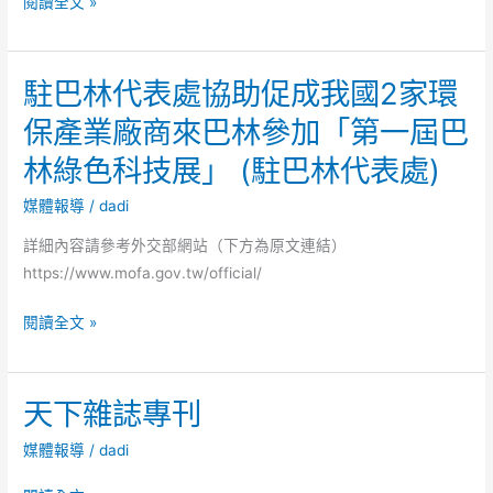
台
閱讀全文 »
灣
最
駐巴林代表處協助促成我國2家環
有
遠
保產業廠商來巴林參加「第一屆巴
見
林綠色科技展」 (駐巴林代表處)
及
最
媒體報導
/
dadi
優
詳細內容請參考外交部網站（下方為原文連結）
質
https://www.mofa.gov.tw/official/
電
視
駐
閱讀全文 »
購
巴
物
林
平
天下雜誌專刊
代
台-
表
節
媒體報導
/
dadi
處
目
協