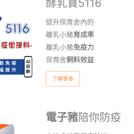
酵乳寶5116
提升保育舍內的
離乳小豬
育成率
離乳小豬
免疫力
保育舍
飼料效益
了解更多
電子豬
陪你防疫