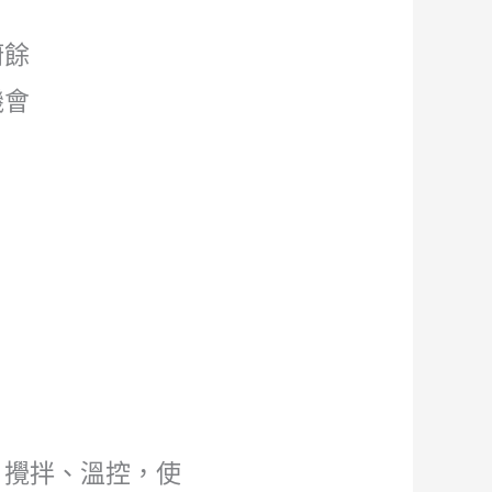
廚餘
機會
、攪拌、溫控，使