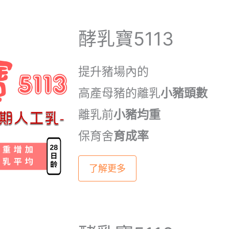
酵乳寶5113
提升豬場內的
高產母豬的離乳
小豬頭數
離乳前
小豬均重
保育舍
育成率
了解更多