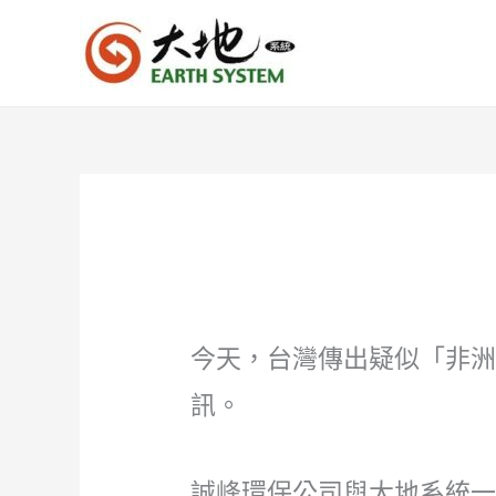
跳
至
主
要
內
容
今天，台灣傳出疑似「非
訊。
誠峰環保公司與大地系統