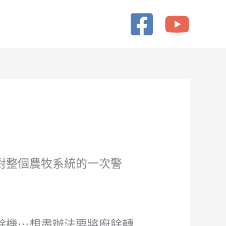
對整個農牧系統的一次警
餘機⋯想盡辦法要將廚餘轉