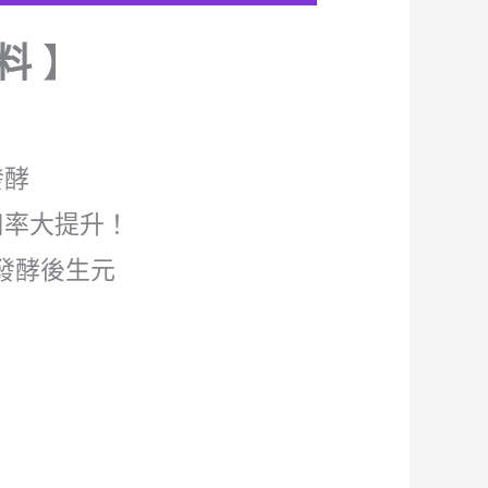
料
】
發酵
用率大提升！
發酵後生元